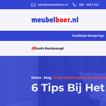
info@meubelboer.nl
085 - 4017 811
Goedkope boxsprings
e
gs
Gratis thuisbezorgd
gs
imte
Home
/
blog
/ 6 tips bij het kopen van een box
6 Tips Bij H
he
gs