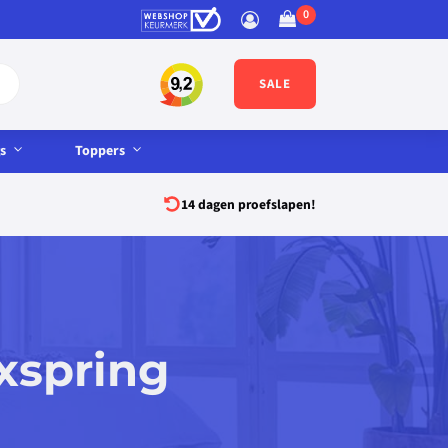
SALE
s
Toppers
14 dagen proefslapen!
xspring