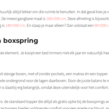
atuurlijk altijd lekker om die ruimte te benutten. In dat geval kies 
’. De meest gangbare maat is
160×200 cm
. Deze afmeting is bijvoor
g is
140×200 cm
. En slaap je maar alleen? Dan volstaat een
90×200 
n boxspring
ste element. Je koopt een bed immers niet elk jaar en natuurlijk hee
 stevige boxen, met of zonder pockets, een matras én een topper. All
iele ondergrond voor de lagen daarboven. Door de juiste balans te vi
r is daarbij erg belangrijk, omdat deze uiteindelijk voor het comfort 
s: de standaard topper die altijd als gratis optie bij de boxsprings
 onze toppers bieden voldoende comfort voor een goede nachtrust, m