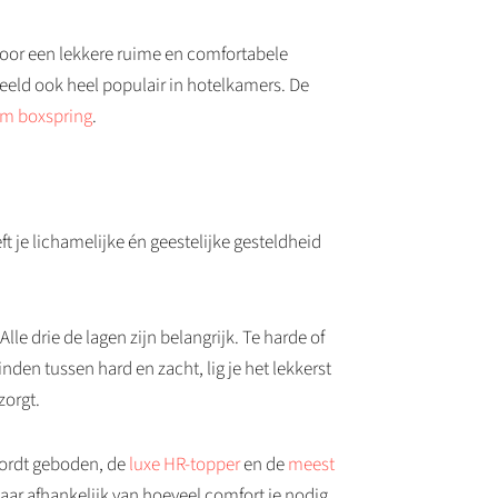
je voor een lekkere ruime en comfortabele
beeld ook heel populair in hotelkamers. De
cm boxspring
.
ft je lichamelijke én geestelijke gesteldheid
e drie de lagen zijn belangrijk. Te harde of
nden tussen hard en zacht, lig je het lekkerst
zorgt.
 wordt geboden, de
luxe HR-topper
en de
meest
aar afhankelijk van hoeveel comfort je nodig