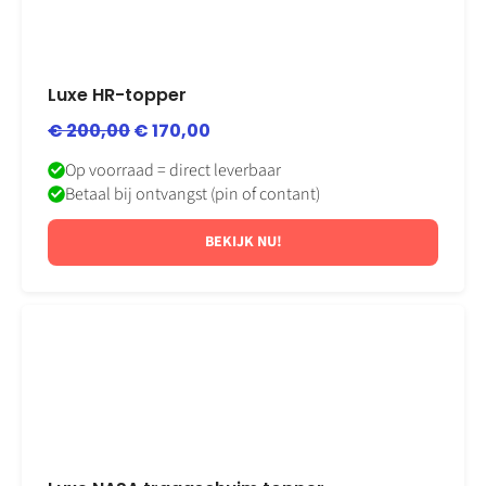
HR-
topper
Luxe HR-topper
€
200,00
€
170,00
Op voorraad = direct leverbaar
Betaal bij ontvangst (pin of contant)
BEKIJK NU!
Bekijk
Luxe
NASA
traagschuim
topper