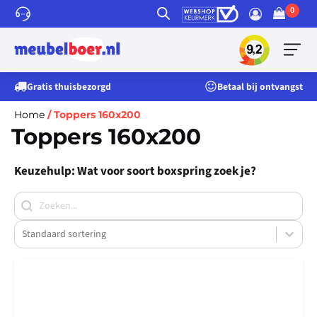
Gratis thuisbezorgd
Betaal bij ontvangst
Home
/ Toppers 160x200
Toppers 160x200
Keuzehulp: Wat voor soort boxspring zoek je?
Search
Product Order
Product Order
Bekijk
Luxe