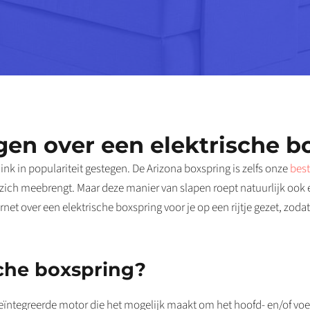
gen over een elektrische b
link in populariteit gestegen. De Arizona boxspring is zelfs onze
best
zich meebrengt. Maar deze manier van slapen roept natuurlijk oo
net over een elektrische boxspring voor je op een rijtje gezet, zod
sche boxspring?
eïntegreerde motor die het mogelijk maakt om het hoofd- en/of voet