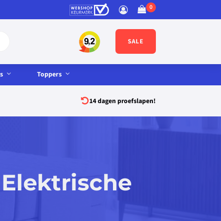
SALE
s
Toppers
14 dagen proefslapen!
Elektrische