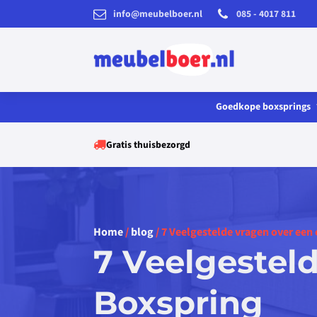
info@meubelboer.nl
085 - 4017 811
Goedkope boxsprings
e
gs
Gratis thuisbezorgd
gs
imte
Home
/
blog
/ 7 Veelgestelde vragen over een 
7 Veelgestel
he
Boxspring
gs