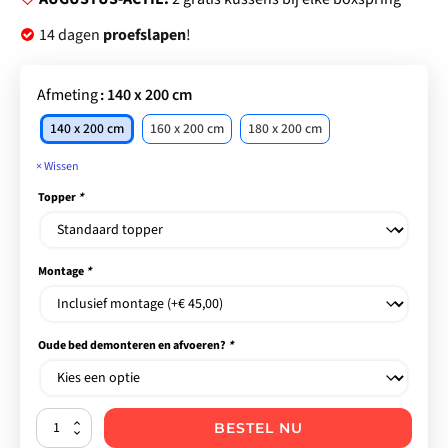
14 dagen
proefslapen
!
Afmeting
: 140 x 200 cm
140 x 200 cm
160 x 200 cm
180 x 200 cm
Wissen
Topper
*
Montage
*
Oude bed demonteren en afvoeren?
*
BESTEL NU