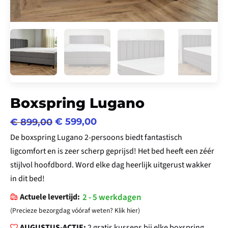
Boxspring Lugano
€
599,00
€
899,00
Oorspronkelijke
Huidige
prijs
prijs
De boxspring Lugano 2-persoons biedt fantastisch
was:
is:
ligcomfort en is zeer scherp geprijsd! Het bed heeft een zéér
€ 899,00.
€ 599,00.
stijlvol hoofdbord. Word elke dag heerlijk uitgerust wakker
in dit bed!
Actuele levertijd:
2 - 5 werkdagen
(Precieze bezorgdag vóóraf weten? Klik hier)
AUGUSTUS-ACTIE:
2 gratis kussens bij elke boxspring