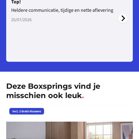
Top!
Heldere communicatie, tijdige en nette aflevering
20/07/2026
Deze Boxsprings vind je
misschien ook leuk
.
Incl. 2 Gratis Kussens
Bekijk
B
Opberg
1
boxspring
P