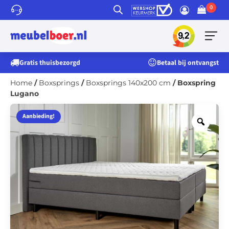
Gratis thuisbezorgd
Betaal bij ontvangst
Home
/
Boxsprings
/
Boxsprings 140x200 cm
/ Boxspring
Lugano
Boxspring
Aanbieding!
Lugano
aantal